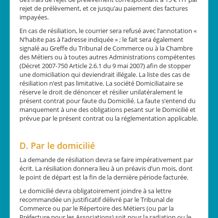
rejet de prélèvement, et ce jusqu’au paiement des factures
impayées.
En cas de résiliation, le courrier sera refusé avec l’annotation «
N’habite pas à l’adresse indiquée » ; le fait sera également
signalé au Greffe du Tribunal de Commerce ou à la Chambre
des Métiers ou à toutes autres Administrations compétentes
(Décret 2007-750 Article 2.6.1 du 9 mai 2007) afin de stopper
une domiciliation qui deviendrait illégale. La liste des cas de
résiliation n’est pas limitative. La société Domiciliataire se
réserve le droit de dénoncer et résilier unilatéralement le
présent contrat pour faute du Domicilié. La faute s’entend du
manquement à une des obligations pesant sur le Domicilié et
prévue par le présent contrat ou la réglementation applicable.
D. Par le domicilié
La demande de résiliation devra se faire impérativement par
écrit. La résiliation donnera lieu à un préavis d’un mois, dont
le point de départ est la fin de la dernière période facturée.
Le domicilié devra obligatoirement joindre à sa lettre
recommandée un justificatif délivré par le Tribunal de
Commerce ou par le Répertoire des Métiers (ou par la
Préfecture pour les Associations) soit pour la radiation ou le