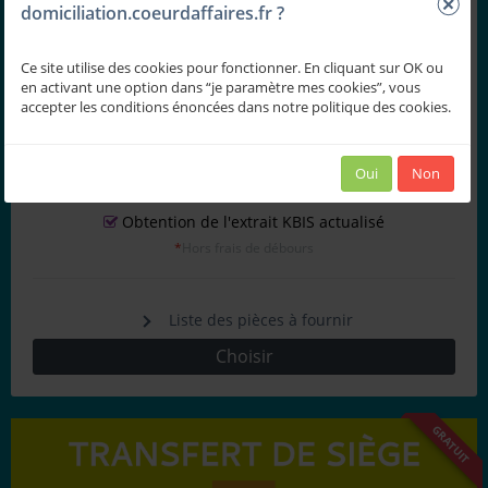
domiciliation.coeurdaffaires.fr ?
Accompagnement pour l'obtention de l'attestation de
dépôt de capital en banque
Ce site utilise des cookies pour fonctionner. En cliquant sur OK ou
Rédaction et publication de l'annonce légale
*
en activant une option dans “je paramètre mes cookies”, vous
Réalisation des formalités de constitution au greffe
*
accepter les conditions énoncées dans notre politique des cookies.
Réalisation des formalités relatives aux bénéficiaires
effectifs
*
Oui
Non
Signature électronique des documents
Obtention de l'extrait KBIS actualisé
*
Hors frais de débours
Liste des pièces à fournir
Choisir
GRATUIT